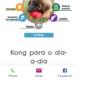
Voltar
Kong para o dia-
a-dia
Phone
Email
Facebook
Uma vez que os dispensadores de
alimento podem e devem ser
utilizados no dia-a-dia para manter
não só o cão ocupado como também
para ajudar a resolver alguns
problemas comportamentais,