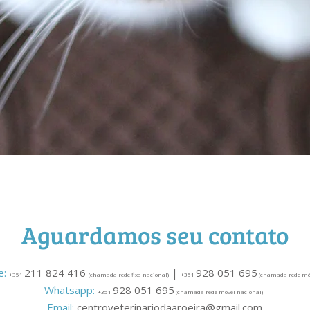
Aguardamos seu contato
e:
211 824 416
|
928 051 695
+351
(chamada rede fixa nacional)
+351
(chamada rede móv
Whatsapp:
928 051 695
+351
(chamada rede móvel nacional)
Email:
centroveterinariodaaroeira@gmail.com